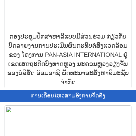
ກອງປະຊຸມປຶກສາຫາລືແບບມີສ່ວນຮ່ວມ ກ່ຽວກັບ
ບົດລາຍງານການປະເມີນຜົນກະທົບຕໍ່ສິ່ງແວດລ້ອມ
ຂອງ ໂຄງການ PAN-ASIA INTERNATIONAL ຢູ່
ເຂດເສດຖະກິດບຶງທາດຫຼວງ ນະຄອນຫຼວງວຽງຈັນ
ຂອງບໍລິສັດ ອ້ອມອາຊີ ພັດທະນາອະສັງຫາລິມະຊັບ
ຈໍາກັດ
ການເຄື່ອນໄຫວສາມອົງການຈັດຕັ້ງ