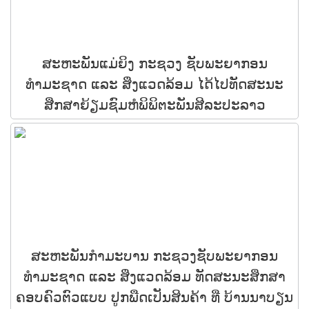
ສະຫະພັນແມ່ຍິງ ກະຊວງ ຊັບພະຍາກອນ
ທຳມະຊາດ ແລະ ສິ່ງແວດລ້ອມ ໄດ້ໄປທັດສະນະ
ສືກສາຍ້ຽມຊົມຫໍພິພິຕະພັນສີລະປະລາວ
ສະຫະພັນກຳມະບານ ກະຊວງຊັບພະຍາກອນ
ທຳມະຊາດ ແລະ ສິ່ງແວດລ້ອມ ທັດສະນະສຶກສາ
ຄອບຄົວຕົວແບບ ປູກພືດເປັນສິນຄ້າ ທີ່ ບ້ານນາບຽນ