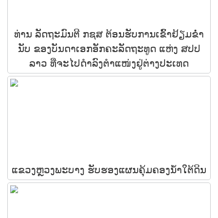
ທ່ານ ລັດຖະມົນຕີ ກຊສ ຕ້ອນຮັບການເຂົ້າຢ້ຽມຂໍ່າ
ນັບ ຂອງບັນດາເອກອັກຄະລັດຖະທູດ ແຫ່ງ ສປປ
ລາວ ທີ່ຈະໄປດໍາລົງຕໍາແໜ່ງຢູ່ຕ່າງປະເທດ
ແຂວງຫຼວງພະບາງ ຮັບຮອງແຜນຄຸ້ມຄອງນ້ຳໃຕ້ດິນ