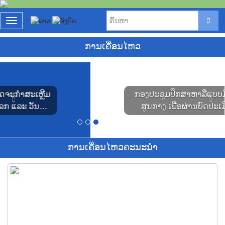
T
o
g
ການເຄື່ອນໄຫວ
g
l
P
N
e
r
e
n
e
x
a
ກອງປະຊຸມປຶກສາຫາລືແບບມີສ່ວນຮ່ວມຂັ້ນ
v
t
v
i
ສູນກາງ ເພື່ອຜ່ານບົດປະເມີນຜົນກະທົບ
i
o
g
ສິ່ງແວດລ້ອມ ແລະ ແຜນຄຸ້ມຄອງຕິດຕາມ
u
a
ສິ່ງແວດລ້ອມ ຂອງໂຄງການຂຸດຄົ້ນ ແລະ ປຸງແຕ່ງ
s
t
ແຮ່ຫາຍາກ ໃນເນື້ອທີ່ 8 ກມ2
i
ການເຄື່ອນໄຫວຄະນະນຳ
o
n