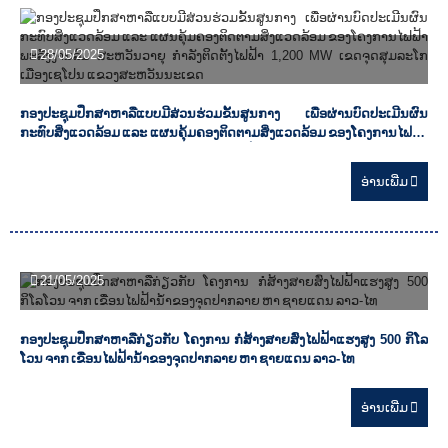
28/05/2025
ກອງປະຊຸມປຶກສາຫາລືແບບມີສ່ວນຮ່ວມຂັ້ນສູນກາງ ເພື່ອຜ່ານບົດປະເມີນຜົນ
ກະທົບສິ່ງແວດລ້ອມ ແລະ ແຜນຄຸ້ມຄອງຕິດຕາມສິ່ງແວດລ້ອມ ຂອງໂຄງການໄຟຟ້າ
ພະລັງງານລົມ ສະຫວັນວາຍຸ ກຳລັງຕິດຕັ້ງໄຟຟ້າ 1,200 MW ເຂດຈຸດສຸມລະໂກ
ເມືອງເຊໂປນ ແຂວງສະຫວັນນະເຂດ
ອ່ານ​ເພີ່ມ
21/05/2025
ກອງປະຊຸມປຶກສາຫາລືກ່ຽວກັບ ໂຄງການ ກໍ່ສ້າງສາຍສົ່ງໄຟຟ້າແຮງສູງ 500 ກິໂລ
ໂວນ ຈາກ ເຂື່ອນໄຟຟ້ານໍ້າຂອງຈຸດປາກລາຍ ຫາ ຊາຍແດນ ລາວ-ໄທ
ອ່ານ​ເພີ່ມ