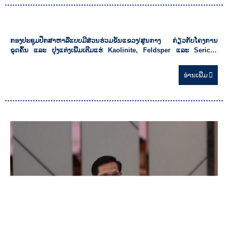
20/05/2025
ກອງປະຊຸມປຶກສາຫາລືແບບມີສ່ວນຮ່ວມຂັ້ນແຂວງ/ສູນກາງ ກ່ຽວກັບໂຄງການ
ຂຸດຄົ້ນ ແລະ ປຸງແຕ່ງເພີ້ມເຕີມແຮ່ Kaolinite, Feldsper ແລະ Sericite
Pyrophylite ເນື້ອທີ່ 6,40 ກມ²
ອ່ານ​ເພີ່ມ