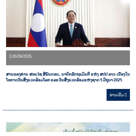
05/06/2025
ສານຂອງທ່ານ ສອນໄຊ ສີພັນດອນ, ນາຍົກລັດຖະມົນຕີ ແຫ່ງ ສປປ ລາວ ເນື່ອງໃນ
ໂອກາດວັນສິ່ງແວດລ້ອມໂລກ ແລະ ວັນສິ່ງແວດລ້ອມແຫ່ງຊາດ 5 ມິຖຸນາ 2025
ອ່ານ​ເພີ່ມ