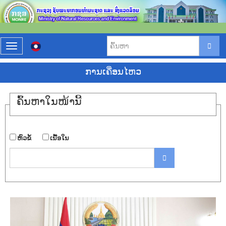
T
o
g
ການ​ເຄື່ອນ​ໄຫວ
g
l
e
ຄົ້ນ​ຫາ​ໃນ​ໜ້ານີ້
n
a
v
i
​ຫົວ​ຂໍ້
​ເນື້ອ​ໃນ
g
a
t
i
o
n