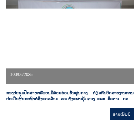
03/06/2025
ກອງປະຊຸມປຶກສາຫາລືແບບມີສ່ວນຮ່ວມຂັ້ນສູນກາງ ກ່ຽວກັບບົດລາຍງານການ
ປະເມີນຜົນກະທົບຕໍ່ສິ່ງແວດລ້ອມ ລວມທັງແຜນຄຸ້ມຄອງ ແລະ ຕິດຕາມ ກວດກ
ສິ່ງແວດລ້ອມ ສໍາລັບໂຄງການຂຸດຄົ້ນ ແລະ ປຸງແຕ່ງແຮ່ເຫຼັກ, ຊືນ, ສັງກະສີ, ເງິນ,
ທອງ ແລະ ຄໍາ ເນື້ອທີ່ 80.84 ກມ2
ອ່ານ​ເພີ່ມ