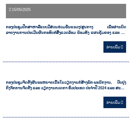
15/05/2025
ກອງປະຊຸມປຶກສາຫາລືແບບມີສ່ວນຮ່ວມຂັ້ນແຂວງ/ສູນກາງ ເພື່ອຜ່ານບົດ
ລາຍງານການປະເມີນຜົນກະທົບຕໍ່ສິ່ງແວດລ້ອມ ພ້ອມທັງ ແຜນຄຸ້ມຄອງ ແລະ ຕິດ
ຕາມ ກວດກາສິ່ງແວດລ້ອມ ສໍາລັບ ໂຄງການພັດທະນາແຫຼ່ງທ່ອງທ່ຽວແບບປະສົມ
ປະສານ ລະຫວ່າງ ຄວາມທັນສະໄໝ ແລະ ທໍາມະຊາດ ຂອງ ກຸ່ມບໍລິສັດ ດອກງິ້ວຄໍາ
ອ່ານ​ເພີ່ມ
ຈໍາກ
14/05/2025
ກອງປະຊຸມຈັດຕັ້ງຜັນຂະຫຍາຍເນື້ອໃນວຽກງານກໍ່ສ້າງພັກ-ພະນັກງານ, ປັບປຸງ
ກົງຈັກການຈັດຕັ້ງ ແລະ ວຽກງານກວດກາ ທົ່ວປະເທດ ປະຈຳປີ 2024 ແລະ ສະຫຼຸບ
ວຽກງານກໍ່ສ້າງພັກ-ພະນັກງານ, ປັບປຸງກົງຈັກການຈັດຕັ້ງ ແລະ ວຽກງານກວດກາ
ປະຈໍາປີ 2024 ແລະ ທິດທາງແຜນການ ປີ 2025 ຂອງ ກຊສ
ອ່ານ​ເພີ່ມ