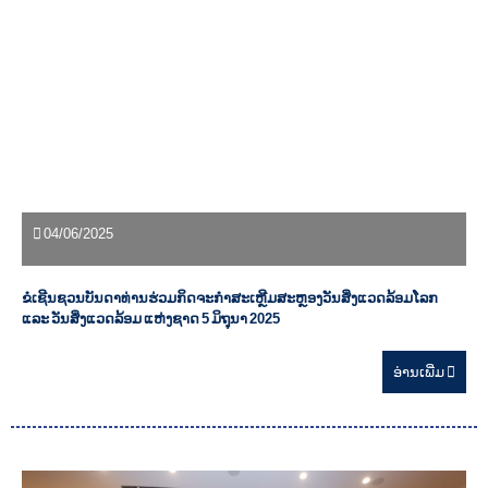
04/06/2025
ຂໍເຊີນຊວນບັນດາທ່ານຮ່ວມກິດຈະກຳສະເຫຼີມສະຫຼອງວັນສິ່ງແວດລ້ອມໂລກ
ແລະ ວັນສິ່ງແວດລ້ອມ ແຫ່ງຊາດ 5 ມິຖຸນາ 2025
ອ່ານ​ເພີ່ມ